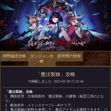
仲間編成攻略
ダンジョン攻
新仲間の情報
略
「魔法製錬」攻略
で掲載しました: 2023-03-30 17:22:44
「魔法製錬」攻略
1、機能使用：主城画面内「魔法製錬」の建物（秘霊工房のとな
り）。
2、解放条件：メインステージ1―40クリア。
3、魔法製錬の材料を使用して、魔法アイテムを獲得できます。バ