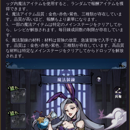
ッグ内魔法アイテムを使用すると、ランダムで報酬アイテムを獲
得できます。
4、魔法アイテム品質：金色>赤色>紫色、三種類が存在していま
す。品質が高いほど、報酬もより豪華になります。
5、一部の魔法アイテムは特定のメインステージをクリアしてか
ら、レシビが解放されます。毎日錬成回数の制限が存在していま
す。
6、魔法製錬の材料：材料は冒険の放置、急速冒険で入手できま
す。品質は：金色>赤色>紫色、三種類が存在しています。高品質
な材料は特定なメインステージをクリアしてからドロップを解放
されます。